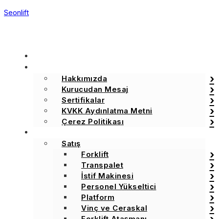
Seonlift
ANA SAYFA
KURUMSAL
Hakkımızda
Kurucudan Mesaj
Sertifikalar
KVKK Aydınlatma Metni
Çerez Politikası
ÇÖZÜMLERİMİZ
Satış
Forklift
Transpalet
İstif Makinesi
Personel Yükseltici
Platform
Vinç ve Ceraskal
Forklift Ataşmanı