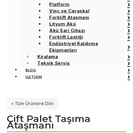
Platform
Vinç ve Ceraskal
Forklift Ataşmanı
Lityum Akü
Akü Şarj Cihazı
Forklift Lastiği
Endüstriyel Kaldırma
Ekipmanları
Kiralama
Teknik Servis
BLOG
İLETİŞİM
« Tüm Ürünlere Dön
Çift Palet Taşıma
Ataşmanı