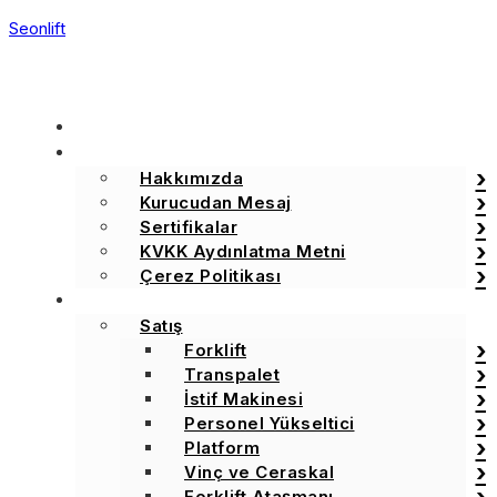
Seonlift
ANA SAYFA
KURUMSAL
Hakkımızda
Kurucudan Mesaj
Sertifikalar
KVKK Aydınlatma Metni
Çerez Politikası
ÇÖZÜMLERİMİZ
Satış
Forklift
Transpalet
İstif Makinesi
Personel Yükseltici
Platform
Vinç ve Ceraskal
Forklift Ataşmanı