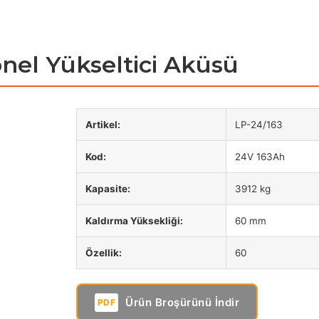
ANA SAYFA
KURU
sonel Yükseltici Aküsü
Artikel:
LP-24/163
Kod:
24V 163Ah
Kapasite:
3912 kg
Kaldırma Yüksekliği:
60 mm
Özellik:
60
Ürün Broşürünü İndir
PDF