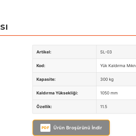
ANA SAYFA
KURU
sı
Artikel:
SL-03
Kod:
Yük Kaldırma Mıkna
Kapasite:
300 kg
Kaldırma Yüksekliği:
1050 mm
Özellik:
11.5
Ürün Broşürünü İndir
PDF